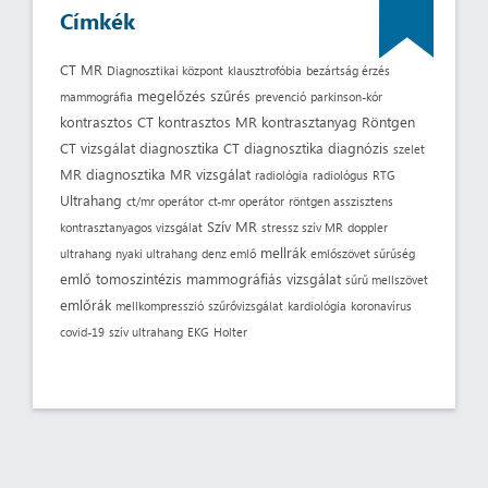
Címkék
CT
MR
Diagnosztikai központ
klausztrofóbia
bezártság érzés
megelőzés
szűrés
mammográfia
prevenció
parkinson-kór
kontrasztos CT
kontrasztos MR
kontrasztanyag
Röntgen
CT vizsgálat
diagnosztika
CT diagnosztika
diagnózis
szelet
MR diagnosztika
MR vizsgálat
radiológia
radiológus
RTG
Ultrahang
ct/mr operátor
ct-mr operátor
röntgen asszisztens
Szív MR
kontrasztanyagos vizsgálat
stressz szív MR
doppler
mellrák
ultrahang
nyaki ultrahang
denz emlő
emlőszövet sűrűség
emlő tomoszintézis
mammográfiás vizsgálat
sűrű mellszövet
emlőrák
mellkompresszió
szűrővizsgálat
kardiológia
koronavírus
covid-19
szív ultrahang
EKG
Holter