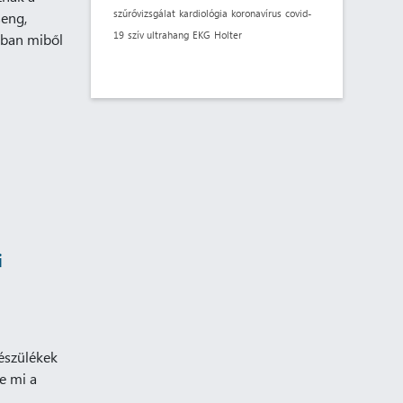
szűrővizsgálat
kardiológia
koronavírus
covid-
seng,
19
szív ultrahang
EKG
Holter
ában miből
i
észülékek
ve mi a