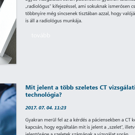
„radiológus” kifejezéssel, ami sokuknak ismerősen c
többnyire még sincsenek tisztában azzal, hogy valój
is áll a radiológus munkája.
tovább
Mit jelent a több szeletes CT vizsgálat
technológia?
2017. 07. 04. 11:23
Gyakran merül fel az a kérdés a páciensekben a CT k
kapcsán, hogy egyáltalán mit is jelent a „szelet”, illet
jelentősége a szeletek számának a vizsgálat során.