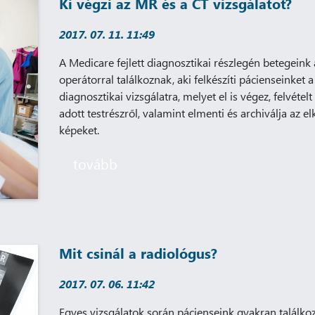
Ki végzi az MR és a CT vizsgálatot?
2017. 07. 11. 11:49
A Medicare fejlett diagnosztikai részlegén betegein
operátorral találkoznak, aki felkészíti pácienseinket a
diagnosztikai vizsgálatra, melyet el is végez, felvételt
adott testrészről, valamint elmenti és archiválja az el
képeket.
tovább
Mit csinál a radiológus?
2017. 07. 06. 11:42
Egyes vizsgálatok során pácienseink gyakran találko