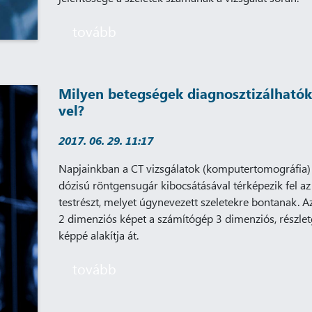
tovább
Milyen betegségek diagnosztizálhatók
vel?
2017. 06. 29. 11:17
Napjainkban a CT vizsgálatok (komputertomográfia)
dózisú röntgensugár kibocsátásával térképezik fel az
testrészt, melyet úgynevezett szeletekre bontanak. Az
2 dimenziós képet a számítógép 3 dimenziós, részle
képpé alakítja át.
tovább