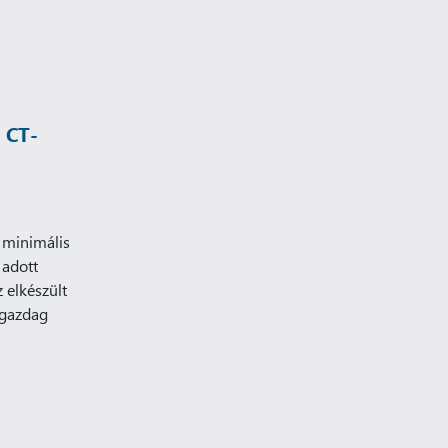
 CT-
 minimális
 adott
 elkészült
tgazdag