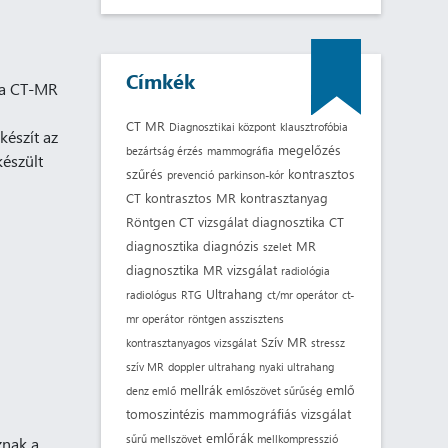
Címkék
k a CT-MR
CT
MR
Diagnosztikai központ
klausztrofóbia
 készít az
megelőzés
bezártság érzés
mammográfia
készült
szűrés
kontrasztos
prevenció
parkinson-kór
CT
kontrasztos MR
kontrasztanyag
Röntgen
CT vizsgálat
diagnosztika
CT
diagnosztika
diagnózis
MR
szelet
diagnosztika
MR vizsgálat
radiológia
Ultrahang
radiológus
RTG
ct/mr operátor
ct-
mr operátor
röntgen asszisztens
Szív MR
kontrasztanyagos vizsgálat
stressz
szív MR
doppler ultrahang
nyaki ultrahang
mellrák
emlő
denz emlő
emlőszövet sűrűség
tomoszintézis
mammográfiás vizsgálat
emlőrák
sűrű mellszövet
mellkompresszió
znak a