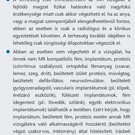
fejlődő magzat fizikai hatásokra való nagyfokú
érzékenysége miatt csak akkor végezhető el, ha az anya,
vagy a magzat szempontjából elengedhetetlenül fontos,
ebben az esetben is csak a radiológus és a klinikus
egyeztetését követően. A terhesség további idejében is
lehetőleg csak sürgősségi állapotokban végezzük el.
Abban az esetben sem végezhető el a vizsgálat, ha
önnek nem MR kompatibilis fém, implantátum, protézis
(szívritmus szabályozó, ortopédiai fémanyag (csavar,
lemez, szeg, drót), beültetett ízület protézis, művégtag,
beültetett defibrillátor, neurostimulátor, beültetett
gyógyszeradagoló, vascularis implantátumok (pl.: klipek,
érelzáró eszközök), fülészeti implantátumok, fém
idegentest (pl.: lövedék, szilánk), egyéb elektronikus
implantátumok) találhatók a testében. Ezért kérjük, hogy
implantátum, beültetett fém, protézis esetén annak MR
vizsgálatra való alkalmasságáról hozzáértő (beültetést
végző szakorvos, intézmény) által hitelesített, írásbeli