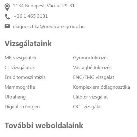
1134 Budapest, Váci út 29-31
+36 1 465 3131
diagnosztika@medicare-group.hu
Vizsgálataink
MR vizsgálatok
Gyomortükrözés
CT vizsgálatok
Vastagbéltükrözés
Emlő tomoszintézis
ENG/EMG vizsgálat
Mammográfia
Komplex emlődiagnosztika
Ultrahang
Látótér vizsgálat
Digitális röntgen
OCT vizsgálat
További weboldalaink