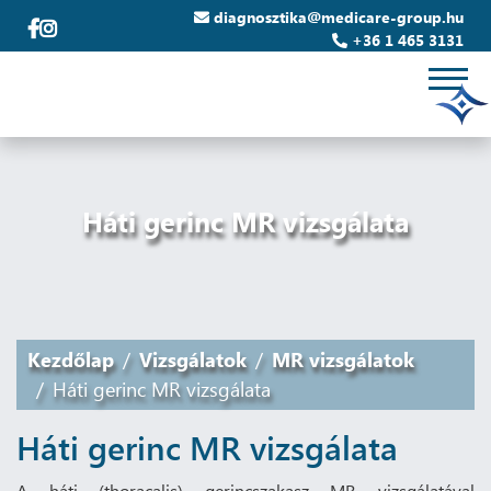
diagnosztika@medicare-group.hu
+36 1 465 3131
Háti gerinc MR vizsgálata
Kezdőlap
Vizsgálatok
MR vizsgálatok
Háti gerinc MR vizsgálata
Háti gerinc MR vizsgálata
A háti (thoracalis) gerincszakasz MR vizsgálatával