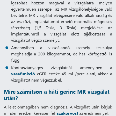
igazolást hozzon magával a vizsgálatra, melyen
egyértelműen szerepel: az MR vizsgálóhelyiségbe való
bevitelre, MR vizsgálat elvégzésére való alkalmasság és
az eszközt, implantátumot érhető maximális mágneses
térerősség (1,5 Tesla, 3 Tesla) megjelölése. Az
implantátumról a vizsgálat előtt tájékoztassa a
vizsgálatot végző személyt.
Amennyiben a vizsgálandó személy testsúlya
meghaladja a 200 kilogrammot, de has körfogattól is
függ.
Kontrasztanyagos vizsgálatnál, amennyiben a
vesefunkció
eGFR értéke 45 ml /perc alatti, akkor a
vizsgálatot nem végezzük el.
Mire számítson a háti gerinc MR vizsgálat
után?
A lelet önmagában nem diagnózis. A vizsgálat után kérjük
minden esetben keressen fel
szakorvost
az eredménnyel.