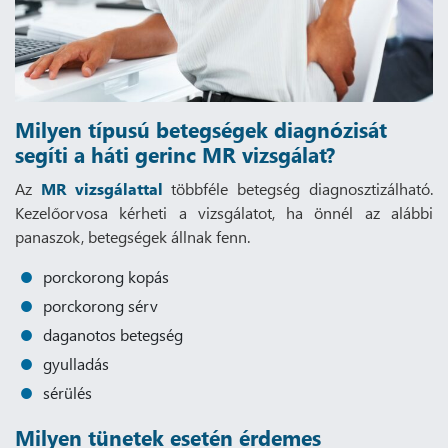
Milyen típusú betegségek diagnózisát
segíti a háti gerinc MR vizsgálat?
Az
MR vizsgálattal
többféle betegség diagnosztizálható.
Kezelőorvosa kérheti a vizsgálatot, ha önnél az alábbi
panaszok, betegségek állnak fenn.
porckorong kopás
porckorong sérv
daganotos betegség
gyulladás
sérülés
Milyen tünetek esetén érdemes