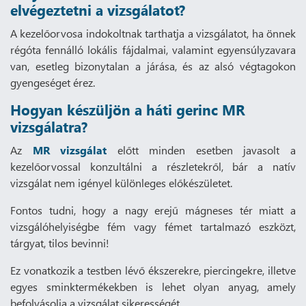
elvégeztetni a vizsgálatot?
A kezelőorvosa indokoltnak tarthatja a vizsgálatot, ha önnek
régóta fennálló lokális fájdalmai, valamint egyensúlyzavara
van, esetleg bizonytalan a járása, és az alsó végtagokon
gyengeséget érez.
Hogyan készüljön a háti gerinc MR
vizsgálatra?
Az
MR vizsgálat
előtt minden esetben javasolt a
kezelőorvossal konzultálni a részletekről, bár a natív
vizsgálat nem igényel különleges előkészületet.
Fontos tudni, hogy a nagy erejű mágneses tér miatt a
vizsgálóhelyiségbe fém vagy fémet tartalmazó eszközt,
tárgyat, tilos bevinni!
Ez vonatkozik a testben lévő ékszerekre, piercingekre, illetve
egyes sminktermékekben is lehet olyan anyag, amely
befolyásolja a vizsgálat sikerességét.