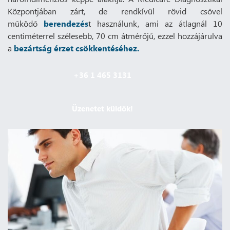
Központjában zárt, de rendkívül rövid csővel
működő
berendezés
t használunk, ami az átlagnál 10
centiméterrel szélesebb, 70 cm átmérőjű, ezzel hozzájárulva
a
bezártság érzet csökkentéséhez.
+36 1 465 3131
Üzenetet küldök!