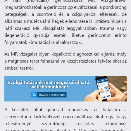
meghatározhatóak a gerincoszlop elváltozásai, a porckorong
betegségek, a csontvelő és a csigolyaközi eltérések, de
alkalmas a műtét utáni hegek ellenőrzése is. Intézetünkben a
háti szakasz MR vizsgálatát leggyakrabban trauma vagy
degeneráció gyanúja esetén, illetve gerincvelőt érintő
folyamatok kimutatására alkalmazzuk.
Az MR vizsgálat olyan képalkotó diagnosztikai eljárás, mely
a mágneses teret felhasználva készít részletes felvételeket az
emberi testről.
A készülék által generált mágneses tér hatására a
szervezetben bekövetkező energiaváltozásokat egy nagy
teljesítményű számítógép részletes felbontású,
háromdimenziós képpé alakítja. A Medicare Diagnosztikai