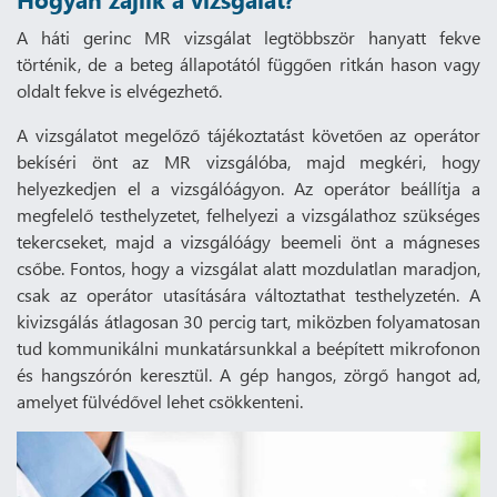
A háti gerinc MR vizsgálat legtöbbször hanyatt fekve
történik, de a beteg állapotától függően ritkán hason vagy
oldalt fekve is elvégezhető.
A vizsgálatot megelőző tájékoztatást követően az operátor
bekíséri önt az MR vizsgálóba, majd megkéri, hogy
helyezkedjen el a vizsgálóágyon. Az operátor beállítja a
megfelelő testhelyzetet, felhelyezi a vizsgálathoz szükséges
tekercseket, majd a vizsgálóágy beemeli önt a mágneses
csőbe. Fontos, hogy a vizsgálat alatt mozdulatlan maradjon,
csak az operátor utasítására változtathat testhelyzetén. A
kivizsgálás átlagosan 30 percig tart, miközben folyamatosan
tud kommunikálni munkatársunkkal a beépített mikrofonon
és hangszórón keresztül. A gép hangos, zörgő hangot ad,
amelyet fülvédővel lehet csökkenteni.