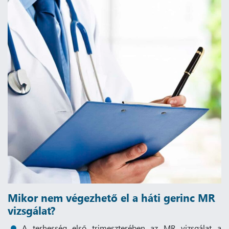
Mikor nem végezhető el a háti gerinc MR
vizsgálat?
A terhesség első trimeszterében az MR vizsgálat a