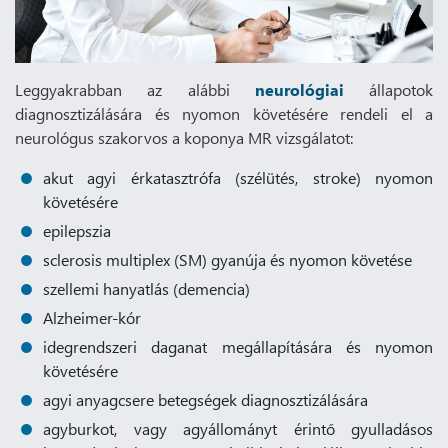
Leggyakrabban az alábbi
neurológiai
állapotok
diagnosztizálására és nyomon követésére rendeli el a
neurológus szakorvos a koponya MR vizsgálatot:
akut agyi érkatasztrófa (szélütés, stroke) nyomon
követésére
epilepszia
sclerosis multiplex (SM) gyanúja és nyomon követése
szellemi hanyatlás (demencia)
Alzheimer-kór
idegrendszeri daganat megállapítására és nyomon
követésére
agyi anyagcsere betegségek diagnosztizálására
agyburkot, vagy agyállományt érintő gyulladásos