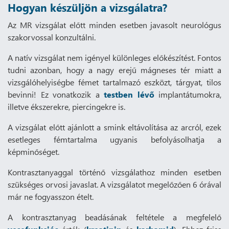
Hogyan készüljön a vizsgálatra?
Az MR vizsgálat előtt minden esetben javasolt neurológus
szakorvossal konzultálni.
A natív vizsgálat nem igényel különleges előkészítést. Fontos
tudni azonban, hogy a nagy erejű mágneses tér miatt a
vizsgálóhelyiségbe fémet tartalmazó eszközt, tárgyat, tilos
bevinni! Ez vonatkozik a
testben lévő
implantátumokra,
illetve ékszerekre, piercingekre is.
A vizsgálat előtt ajánlott a smink eltávolítása az arcról, ezek
esetleges fémtartalma ugyanis befolyásolhatja a
képminőséget.
Kontrasztanyaggal történő vizsgálathoz minden esetben
szükséges orvosi javaslat. A vizsgálatot megelőzően 6 órával
már ne fogyasszon ételt.
A kontrasztanyag beadásának feltétele a megfelelő