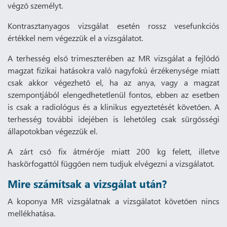
végző személyt.
Kontrasztanyagos vizsgálat esetén rossz vesefunkciós
értékkel nem végezzük el a vizsgálatot.
A terhesség első trimeszterében az MR vizsgálat a fejlődő
magzat fizikai hatásokra való nagyfokú érzékenysége miatt
csak akkor végezhető el, ha az anya, vagy a magzat
szempontjából elengedhetetlenül fontos, ebben az esetben
is csak a radiológus és a klinikus egyeztetését követően. A
terhesség további idejében is lehetőleg csak sürgősségi
állapotokban végezzük el.
A zárt cső fix átmérője miatt 200 kg felett, illetve
haskörfogattól függően nem tudjuk elvégezni a vizsgálatot.
Mire számítsak a vizsgálat után?
A koponya MR vizsgálatnak a vizsgálatot követően nincs
mellékhatása.