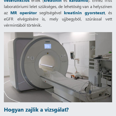
vesefunkciós
érték (
kreatinin
és
karbamid
). Ehhez friss
laboratóriumi lelet szükséges, de lehetőség van a helyszínen
az
MR operátor
segítségével
kreatinin gyorsteszt
, és
eGFR elvégzésére is, mely ujjbegyből, szúrással vett
vérmintából történik.
Hogyan zajlik a vizsgálat?