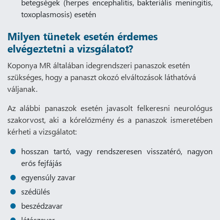
betegségek (herpes encephalitis, bakteriális meningitis,
toxoplasmosis) esetén
Milyen tünetek esetén érdemes
elvégeztetni a vizsgálatot?
Koponya MR általában idegrendszeri panaszok esetén
szükséges, hogy a panaszt okozó elváltozások láthatóvá
váljanak.
Az alábbi panaszok esetén javasolt felkeresni neurológus
szakorvost, aki a kórelőzmény és a panaszok ismeretében
kérheti a vizsgálatot:
hosszan tartó, vagy rendszeresen visszatérő, nagyon
erős fejfájás
egyensúly zavar
szédülés
beszédzavar
látászavar