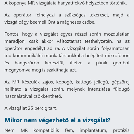
A koponya MR vizsgálata hanyattfekvő helyzetben történik.
Az operátor felhelyezi a szükséges tekercset, majd a
vizsgálóágy beemeli Önt a mágneses csőbe.
Fontos, hogy a vizsgálat egyes részei során mozdulatlan
maradjon, csak akkor változtathat testhelyzetén, ha az
operátor engedélyt ad rá. A vizsgálat során folyamatosan
tud kommunikálni munkatársunkkal a beépített mikrofonon
és hangszórón keresztül, illetve a pánik gombot
megnyomva meg is szakíthatja azt.
Az MR készülék zajos, kopogó, kattogó jellegű, gépzörej
hallható a vizsgálat során, melynek intenzitása füldugó
használatával csökkenthető.
A vizsgálat 25 percig tart.
Mikor nem végezhető el a vizsgálat?
Nem MR kompatibilis fém, implantátum, protézis