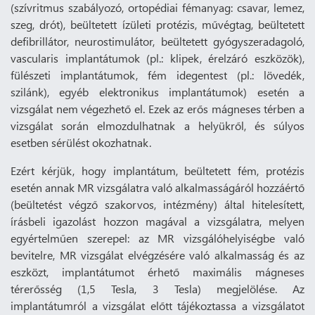
(szívritmus szabályozó, ortopédiai fémanyag: csavar, lemez,
szeg, drót), beültetett ízületi protézis, művégtag, beültetett
defibrillátor, neurostimulátor, beültetett gyógyszeradagoló,
vascularis implantátumok (pl.: klipek, érelzáró eszközök),
fülészeti implantátumok, fém idegentest (pl.: lövedék,
szilánk), egyéb elektronikus implantátumok) esetén a
vizsgálat nem végezhető el. Ezek az erős mágneses térben a
vizsgálat során elmozdulhatnak a helyükről, és súlyos
esetben sérülést okozhatnak.
Ezért kérjük, hogy implantátum, beültetett fém, protézis
esetén annak MR vizsgálatra való alkalmasságáról hozzáértő
(beültetést végző szakorvos, intézmény) által hitelesített,
írásbeli igazolást hozzon magával a vizsgálatra, melyen
egyértelműen szerepel: az MR vizsgálóhelyiségbe való
bevitelre, MR vizsgálat elvégzésére való alkalmasság és az
eszközt, implantátumot érhető maximális mágneses
térerősség (1,5 Tesla, 3 Tesla) megjelölése. Az
implantátumról a vizsgálat előtt tájékoztassa a vizsgálatot