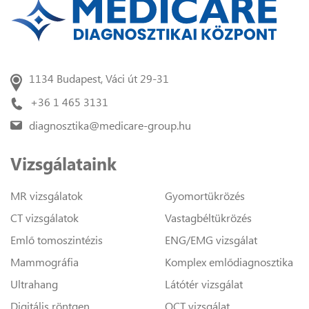
1134 Budapest, Váci út 29-31
+36 1 465 3131
diagnosztika@medicare-group.hu
Vizsgálataink
MR vizsgálatok
Gyomortükrözés
CT vizsgálatok
Vastagbéltükrözés
Emlő tomoszintézis
ENG/EMG vizsgálat
Mammográfia
Komplex emlődiagnosztika
Ultrahang
Látótér vizsgálat
Digitális röntgen
OCT vizsgálat