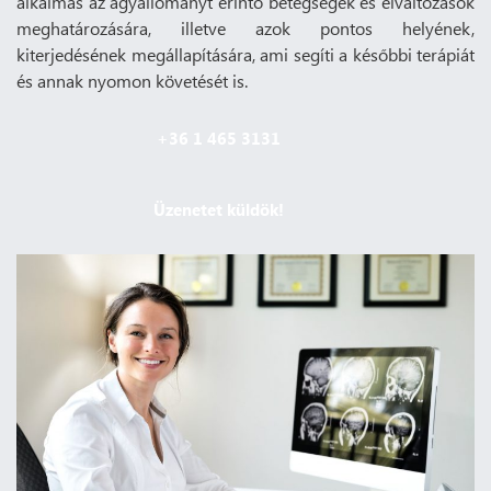
alkalmas az agyállományt érintő betegségek és elváltozások
meghatározására, illetve azok pontos helyének,
kiterjedésének megállapítására, ami segíti a későbbi terápiát
és annak nyomon követését is.
+36 1 465 3131
Üzenetet küldök!