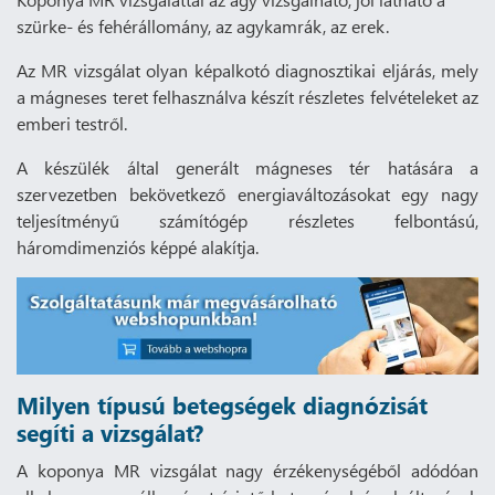
szürke- és fehérállomány, az agykamrák, az erek.
Az MR vizsgálat olyan képalkotó diagnosztikai eljárás, mely
a mágneses teret felhasználva készít részletes felvételeket az
emberi testről.
A készülék által generált mágneses tér hatására a
szervezetben bekövetkező energiaváltozásokat egy nagy
teljesítményű számítógép részletes felbontású,
háromdimenziós képpé alakítja.
Milyen típusú betegségek diagnózisát
segíti a vizsgálat?
A koponya MR vizsgálat nagy érzékenységéből adódóan