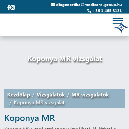
diagnosztika@medicare-group.hu
+36 1 465 3131
Koponya MR vizsgálat
Kezdőlap
Vizsgálatok
MR vizsgálatok
Koponya MR vizsgálat
Koponya MR
Koponya MR vizsgálattal az agy vizsgálható, jól látható a