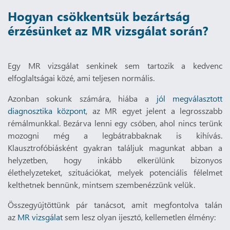
Hogyan csökkentsük bezártság
érzésünket az MR vizsgálat során?
Egy MR vizsgálat senkinek sem tartozik a kedvenc
elfoglaltságai közé, ami teljesen normális.
Azonban sokunk számára, hiába a
jól megválasztott
diagnosztika központ
, az MR egyet jelent a legrosszabb
rémálmunkkal. Bezárva lenni egy csőben, ahol nincs terünk
mozogni még a legbátrabbaknak is kihívás.
Klausztrofóbiásként gyakran találjuk magunkat abban a
helyzetben, hogy inkább elkerülünk bizonyos
élethelyzeteket, szituációkat, melyek potenciális félelmet
kelthetnek bennünk, mintsem szembenézzünk velük.
Összegyűjtöttünk pár tanácsot, amit megfontolva talán
az
MR vizsgálat
sem lesz olyan ijesztő, kellemetlen élmény: