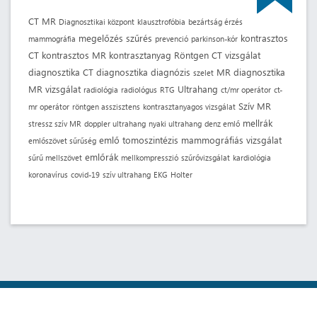
CT
MR
Diagnosztikai központ
klausztrofóbia
bezártság érzés
megelőzés
szűrés
kontrasztos
mammográfia
prevenció
parkinson-kór
CT
kontrasztos MR
kontrasztanyag
Röntgen
CT vizsgálat
diagnosztika
CT diagnosztika
diagnózis
MR diagnosztika
szelet
MR vizsgálat
Ultrahang
radiológia
radiológus
RTG
ct/mr operátor
ct-
Szív MR
mr operátor
röntgen asszisztens
kontrasztanyagos vizsgálat
mellrák
stressz szív MR
doppler ultrahang
nyaki ultrahang
denz emlő
emlő tomoszintézis
mammográfiás vizsgálat
emlőszövet sűrűség
emlőrák
sűrű mellszövet
mellkompresszió
szűrővizsgálat
kardiológia
koronavírus
covid-19
szív ultrahang
EKG
Holter