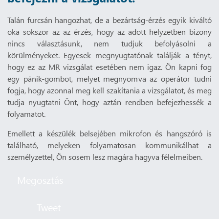
Talán furcsán hangozhat, de a bezártság-érzés egyik kiváltó
oka sokszor az az érzés, hogy az adott helyzetben bizony
nincs választásunk, nem tudjuk befolyásolni a
körülményeket. Egyesek megnyugtatónak találják a tényt,
hogy ez az MR vizsgálat esetében nem igaz. Ön kapni fog
egy pánik-gombot, melyet megnyomva az operátor tudni
fogja, hogy azonnal meg kell szakítania a vizsgálatot, és meg
tudja nyugtatni Önt, hogy aztán rendben befejezhessék a
folyamatot.
Emellett a készülék belsejében mikrofon és hangszóró is
található, melyeken folyamatosan kommunikálhat a
személyzettel, Ön sosem lesz magára hagyva félelmeiben.
Megosztás
Tweet