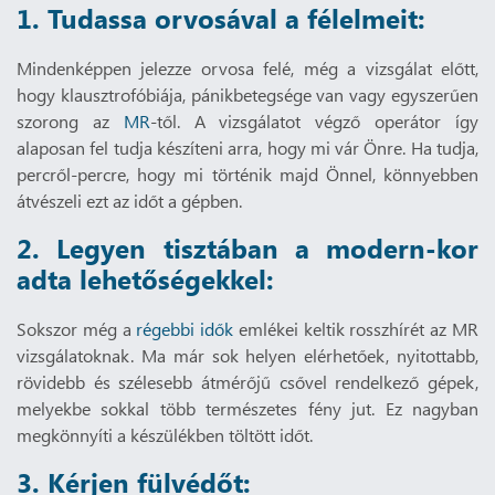
1. Tudassa orvosával a félelmeit:
Mindenképpen jelezze orvosa felé, még a vizsgálat előtt,
hogy klausztrofóbiája, pánikbetegsége van vagy egyszerűen
szorong az
MR
-től. A vizsgálatot végző operátor így
alaposan fel tudja készíteni arra, hogy mi vár Önre. Ha tudja,
percről-percre, hogy mi történik majd Önnel, könnyebben
átvészeli ezt az időt a gépben.
2. Legyen tisztában a modern-kor
adta lehetőségekkel:
Sokszor még a
régebbi idők
emlékei keltik rosszhírét az MR
vizsgálatoknak. Ma már sok helyen elérhetőek, nyitottabb,
rövidebb és szélesebb átmérőjű csővel rendelkező gépek,
melyekbe sokkal több természetes fény jut. Ez nagyban
megkönnyíti a készülékben töltött időt.
3. Kérjen fülvédőt: