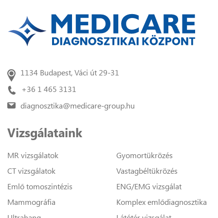
1134 Budapest, Váci út 29-31
+36 1 465 3131
diagnosztika@medicare-group.hu
Vizsgálataink
MR vizsgálatok
Gyomortükrözés
CT vizsgálatok
Vastagbéltükrözés
Emlő tomoszintézis
ENG/EMG vizsgálat
Mammográfia
Komplex emlődiagnosztika
Ultrahang
Látótér vizsgálat