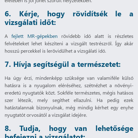
életében is jól jöhet szorult helyzetekben.
6. Kérje, hogy rövidítsék le a
vizsgálati időt:
A
fejlett MR-gépekben
rövidebb idő alatt is részletes
felvételeket lehet készíteni a vizsgált testrészről. Így akár
hosszú percekkel is lerövidülhet a vizsgálati idő.
7. Hívja segítségül a természetet:
Ha úgy érzi, mindenképp szüksége van valamiféle külső
hatásra is a nyugalom eléréséhez, szétnézhet a növényi-
eredetű nyugtatók közt. Sokféle természetes, mégis hatásos
szer létezik, mely segíthet ellazulni. Ha pedig ezek
hatástalannak bizonyulnak, még mindig kérhet egy enyhe
nyugtatót orvosától a vizsgálat idejére.
8. Tudja, hogy van lehetősége
befejezni a vizsgálatot: