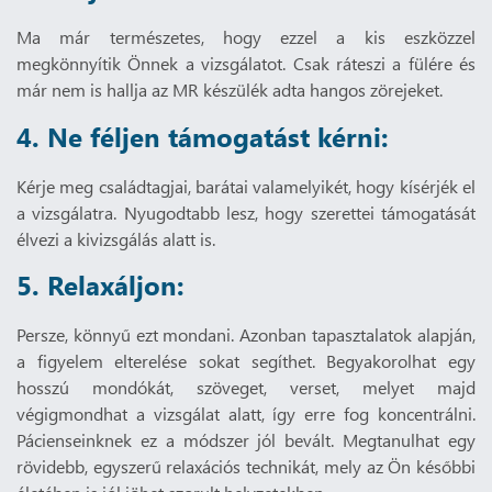
Ma már természetes, hogy ezzel a kis eszközzel
megkönnyítik Önnek a vizsgálatot. Csak ráteszi a fülére és
már nem is hallja az MR készülék adta hangos zörejeket.
4. Ne féljen támogatást kérni:
Kérje meg családtagjai, barátai valamelyikét, hogy kísérjék el
a vizsgálatra. Nyugodtabb lesz, hogy szerettei támogatását
élvezi a kivizsgálás alatt is.
5. Relaxáljon:
Persze, könnyű ezt mondani. Azonban tapasztalatok alapján,
a figyelem elterelése sokat segíthet. Begyakorolhat egy
hosszú mondókát, szöveget, verset, melyet majd
végigmondhat a vizsgálat alatt, így erre fog koncentrálni.
Pácienseinknek ez a módszer jól bevált. Megtanulhat egy
rövidebb, egyszerű relaxációs technikát, mely az Ön későbbi