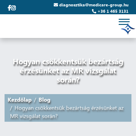
diagnosztika@medicare-group.hu
+36 1 465 3131
Hogyan csökkentsük bezártság
érzésünket az MR vizsgálat
során?
Kezdőlap
Blog
Hogyan csökkentsük bezártság érzésünket az
MR vizsgálat során?