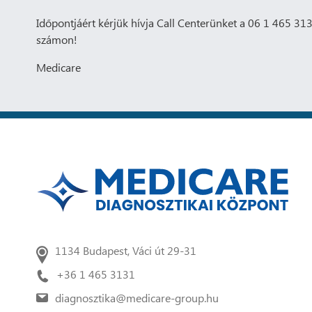
Időpontjáért kérjük hívja Call Centerünket a 06 1 465 3
számon!
Medicare
1134 Budapest, Váci út 29-31
+36 1 465 3131
diagnosztika@medicare-group.hu