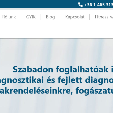
+36 1 465 31
Rólunk
GYIK
Blog
Kapcsolat
Fitness-w
Szabadon foglalhatóak 
agnosztikai és fejlett diagno
zakrendeléseinkre, fogászat