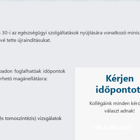
30-i az egészségügyi szolgáltatások nyújtására vonatkozó miniszt
é tette újraindításukat.
abadon foglalhatóak időpontok
Kérjen
érhető magánellátásra:
időpontot
Kollégáink minden kér
választ adnak!
 és tomoszintézis) vizsgálatok
+36 1 465 3131