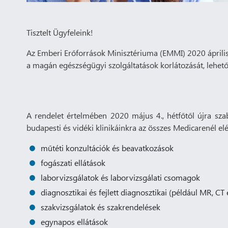
Tisztelt Ügyfeleink!
Az Emberi Erőforrások Minisztériuma (EMMI) 2020 április 
a magán egészségügyi szolgáltatások korlátozását, lehetőv
A rendelet értelmében 2020 május 4., hétfőtől újra sz
budapesti és vidéki klinikáinkra az összes Medicarenél el
műtéti konzultációk és beavatkozások
fogászati ellátások
laborvizsgálatok és laborvizsgálati csomagok
diagnosztikai és fejlett diagnosztikai (például MR, CT
szakvizsgálatok és szakrendelések
egynapos ellátások