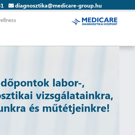
31
diagnosztika@medicare-group.hu
ellness
időpontok labor-,
sztikai vizsgálatainkra,
unkra és műtétjeinkre!