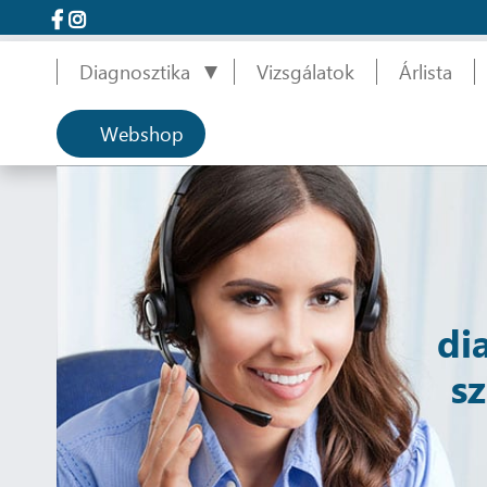
Diagnosztika
Vizsgálatok
Árlista
Webshop
di
s