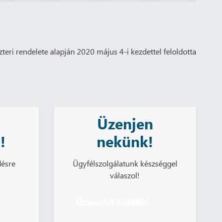
eri rendelete alapján 2020 május 4-i kezdettel feloldotta
Üzenjen
!
nekünk!
désre
Ügyfélszolgálatunk készséggel
válaszol!
Üzenetet küldök!